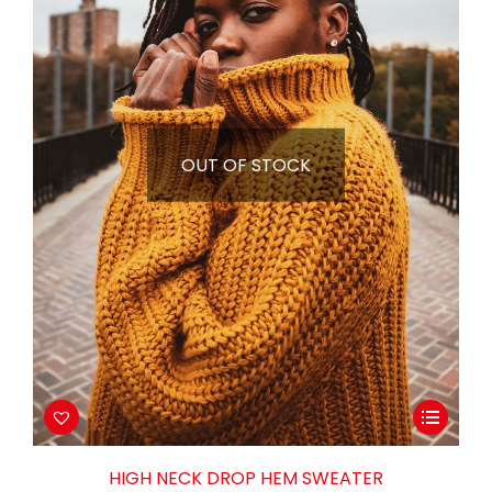
OUT OF STOCK
Este
producto
tiene
HIGH NECK DROP HEM SWEATER
múltiples