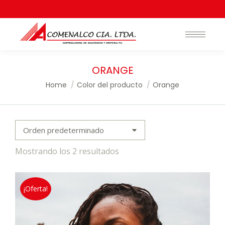
Search:
ORANGE
You are here:
Home
Color del producto
Orange
Mostrando los 2 resultados
¡Oferta!