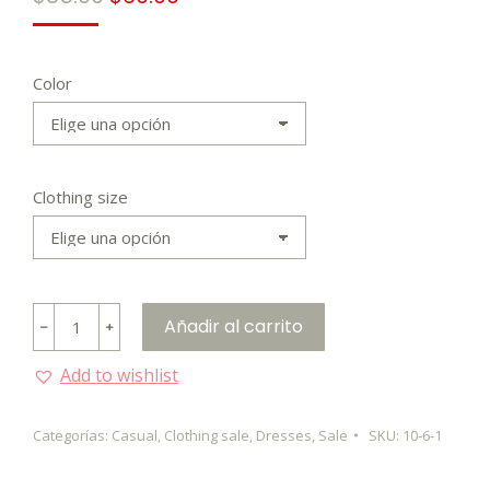
precio
precio
original
actual
era:
es:
Color
$85.00.
$60.00.
Clothing size
Stripe
Añadir al carrito
﹣
﹢
wrap
dress
Add to wishlist
cantidad
Categorías:
Casual
,
Clothing sale
,
Dresses
,
Sale
SKU:
10-6-1