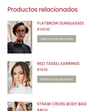
Productos relacionados
FLATBROW SUNGLASSES
$
169.00
Este
Seleccionar opciones
producto
tiene
múltiples
variantes.
RED TASSEL EARRINGS
Las
$
18.00
opciones
Este
se
Seleccionar opciones
producto
pueden
tiene
elegir
múltiples
en
variantes.
la
STRAW CROSS BODY BAG
Las
página
$
48.00