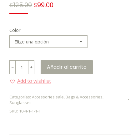
El
El
$
125.00
$
99.00
precio
precio
original
actual
era:
es:
Color
$125.00.
$99.00.
Vintage
Añadir al carrito
﹣
﹢
round
lens
Add to wishlist
sunglasses
cantidad
Categorías:
Accessories sale
,
Bags & Accessories
,
Sunglasses
SKU:
10-4-1-1-1-1