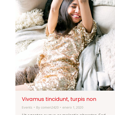
Vivamus tincidunt, turpis non
Events
By
comen2420
enero 1, 2020