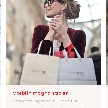
Morbi in magna sapien
Fashion news
By
comen2420
enero 1, 2020