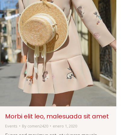
Morbi elit leo, malesuada sit amet
Events
By
comen2420
enero 1, 2020