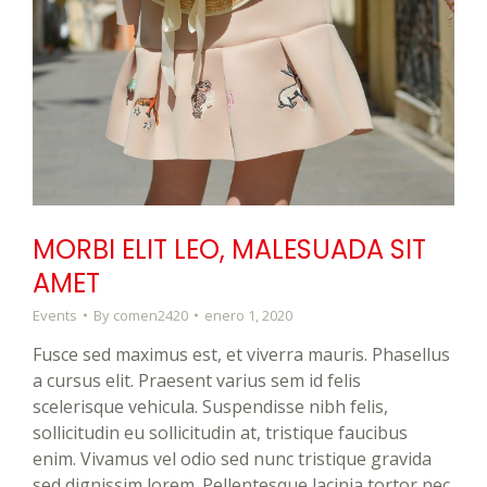
MORBI ELIT LEO, MALESUADA SIT
AMET
Events
By
comen2420
enero 1, 2020
Fusce sed maximus est, et viverra mauris. Phasellus
a cursus elit. Praesent varius sem id felis
scelerisque vehicula. Suspendisse nibh felis,
sollicitudin eu sollicitudin at, tristique faucibus
enim. Vivamus vel odio sed nunc tristique gravida
sed dignissim lorem. Pellentesque lacinia tortor nec