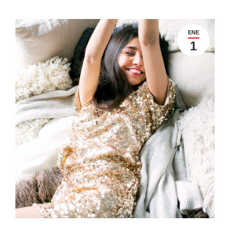
ENE
1